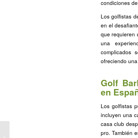
condiciones de
Los golfistas 
en el desafian
que requieren u
una experien
complicados s
ofreciendo una
Golf Bar
en Espa
Los golfistas 
incluyen una c
casa club desp
Descubre los Mejores
pro. También e
Destinos y Consejos