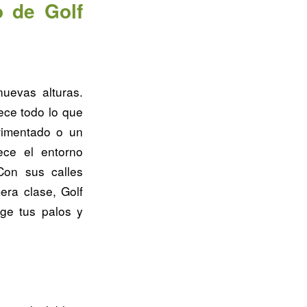
o de Golf
nuevas alturas.
ece todo lo que
rimentado o un
ece el entorno
Con sus calles
era clase, Golf
oge tus palos y