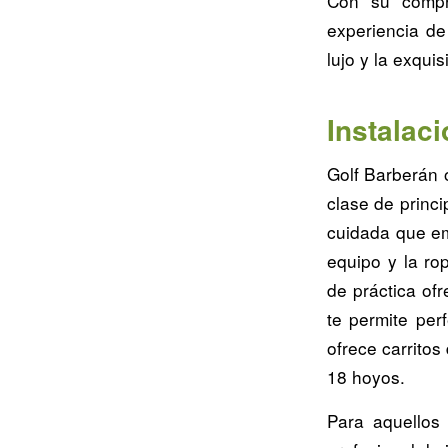
Con su compr
experiencia de
lujo y la exquis
Instalac
Golf Barberán o
clase de princi
cuidada que em
equipo y la ro
de práctica of
te permite per
ofrece carritos
18 hoyos.
Para aquellos 