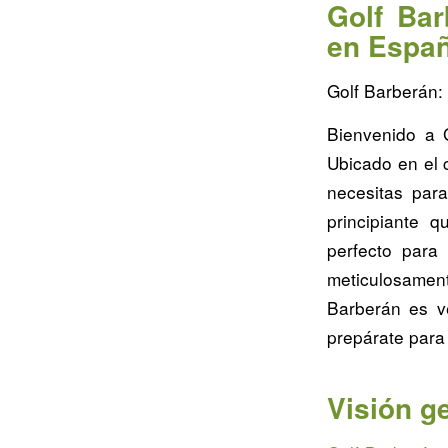
Golf Bar
en Espa
Golf Barberán:
Bienvenido a G
Ubicado en el 
necesitas par
principiante 
perfecto para
meticulosament
Barberán es ve
prepárate para
Visión g