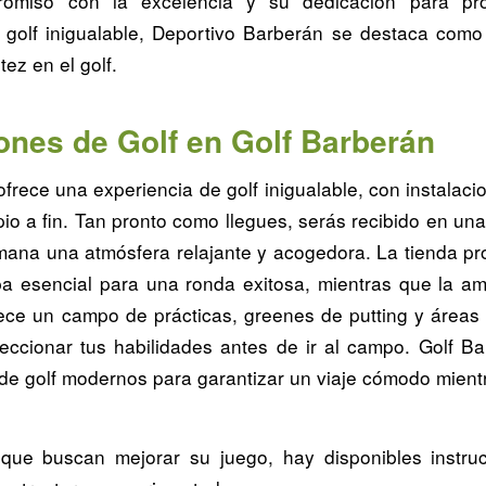
omiso con la excelencia y su dedicación para pro
 golf inigualable, Deportivo Barberán se destaca como
itez en el golf.
iones de Golf en Golf Barberán
frece una experiencia de golf inigualable, con instalac
pio a fin. Tan pronto como llegues, serás recibido en un
ana una atmósfera relajante y acogedora. La tienda pro
pa esencial para una ronda exitosa, mientras que la amp
rece un campo de prácticas, greenes de putting y áreas 
feccionar tus habilidades antes de ir al campo. Golf B
 de golf modernos para garantizar un viaje cómodo mient
que buscan mejorar su juego, hay disponibles instru