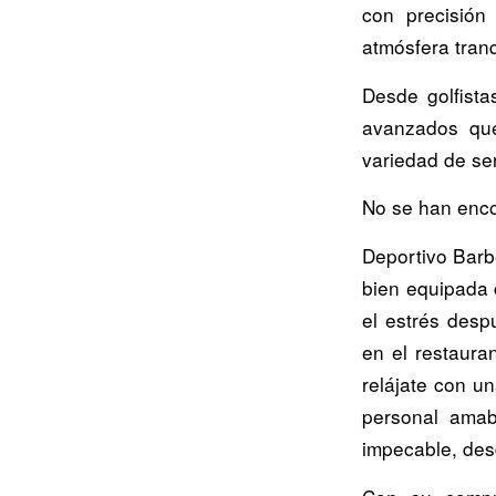
con precisión
atmósfera tran
Desde golfista
avanzados qu
variedad de se
No se han enco
Deportivo Barbe
bien equipada 
el estrés desp
en el restaura
relájate con u
personal amab
impecable, desd