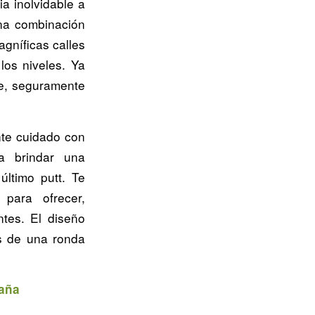
a inolvidable a
una combinación
agníficas calles
los niveles. Ya
je, seguramente
nte cuidado con
a brindar una
ltimo putt. Te
 para ofrecer,
ntes. El diseño
as de una ronda
paña