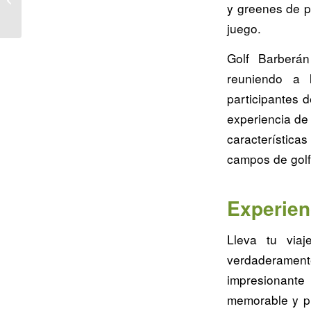
y greenes de pu
para Jugar al Golf
juego.
Golf Barberán
reuniendo a 
participantes 
experiencia de
característic
campos de gol
Experien
Lleva tu viaj
verdaderament
impresionante
memorable y pl