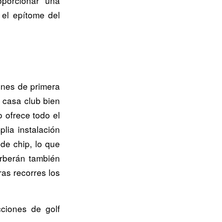
porcionar una
 el epítome del
iones de primera
a casa club bien
 ofrece todo el
lia instalación
de chip, lo que
arberán también
ras recorres los
cciones de golf